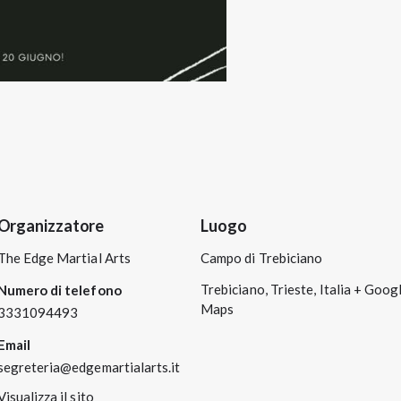
Organizzatore
Luogo
The Edge Martial Arts
Campo di Trebiciano
Trebiciano, Trieste
,
Italia
+ Goog
Numero di telefono
Maps
3331094493
Email
segreteria@edgemartialarts.it
Visualizza il sito