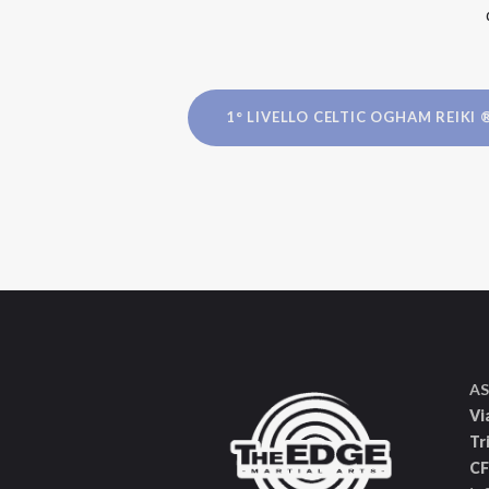
1° LIVELLO CELTIC OGHAM REIKI 
AS
Vi
Tr
CF