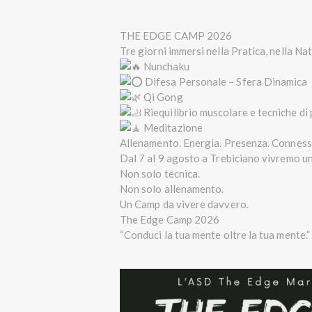
THE EDGE CAMP 2026
Tre giorni immersi nella Pratica, nella Na
Nunchaku
Difesa Personale – Sfera Dinamica
Qi Gong
Riequilibrio muscolare e tecniche di 
Meditazione
Allenamento. Energia. Presenza. Conness
Dal 7 al 9 agosto a Trebiciano vivremo un’
Non solo tecnica.
Non solo allenamento.
Un Camp da vivere davvero.
The Edge Camp 2026
“Conduci la tua mente oltre la tua mente.”