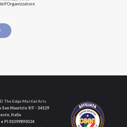
dell'Organizzatore
®
D The Edge Martial Arts
a San Maurizio 9/F - 34129
ieste, Italia
 e PI 01399890324