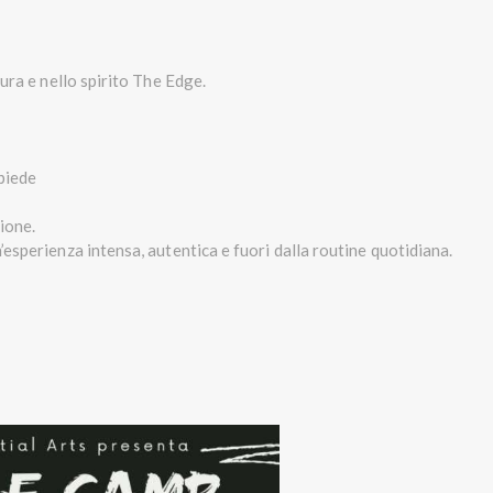
tura e nello spirito The Edge.
piede
ione.
esperienza intensa, autentica e fuori dalla routine quotidiana.