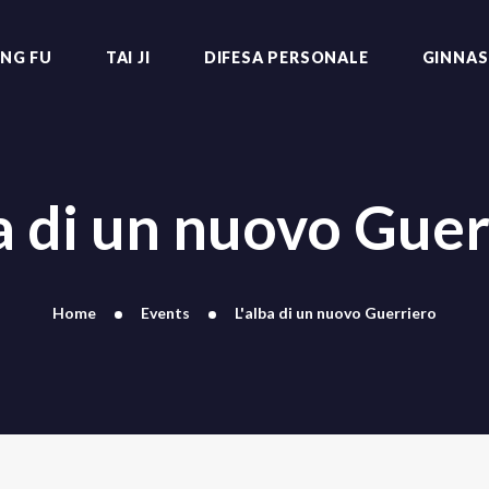
KUNG FU
TAI JI
NG FU
TAI JI
DIFESA PERSONALE
GINNAS
ASD THE EDGE
DIFESA PERSONALE
MARTIAL ARTS
GINNASTICA
BENESSERE
ba di un nuovo Guer
STAFF
CONTATTI
Home
Events
L'alba di un nuovo Guerriero