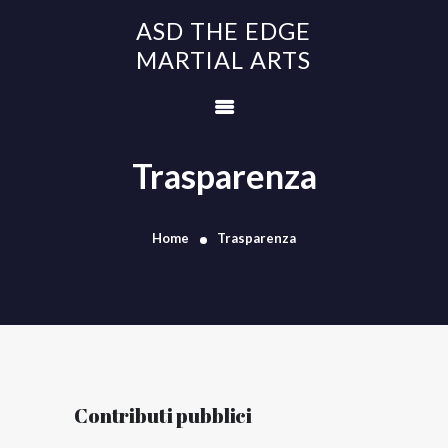
ASD THE EDGE
ASD THE EDGE
MARTIAL ARTS
MARTIAL ARTS
KUNG FU
TAI JI
Trasparenza
DIFESA PERSONALE
GINNASTICA
Home
Trasparenza
BENESSERE
STAFF
CONTATTI
Contributi pubblici